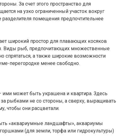
ороны. За счет этого пространство для
ается на узко ограниченный участок вокруг
ве разделителя помещения предпочтительнее
т широкий простор для плавающих косяков
ды. Виды рыб, предпочитающих множественные
о спрятаться, а также широкие возможности
иуме-перегородке менее свободно.
 ими может быть украшена и квартира. Здесь
за рыбками не со стороны, а сверху, выращивать
у, чтобы они расцветали.
ть «аквариумные ландшафты», аквариумы
оршками (для земли, торфа или гидрокультуры)