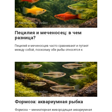
Аквариумные рыбки
0
Пецилия и меченосец: в чем
разница?
Пецилий и меченосцев часто сравнивают и путают
между собой, поскольку обе рыбы относятся к
Аквариумные рыбки
0
Формоза: аквариумная рыбка
Формоза — миниатюрная живородящая аквариумная