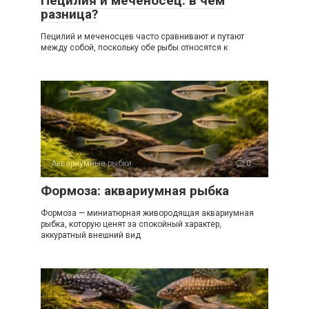
Пецилия и меченосец: в чем
разница?
Пецилий и меченосцев часто сравнивают и путают
между собой, поскольку обе рыбы относятся к
Аквариумные рыбки
0
Формоза: аквариумная рыбка
Формоза — миниатюрная живородящая аквариумная
рыбка, которую ценят за спокойный характер,
аккуратный внешний вид